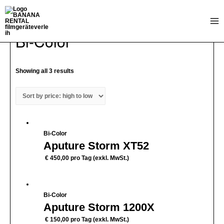
Zum
Inhalt
Mai
springen
Home
/
Licht
/
LED
/ Bi-Color
Bi-Color
Me
Showing all 3 results
Bi-Color
Aputure Storm XT52
€
450,00
pro Tag (exkl. MwSt.)
Bi-Color
Aputure Storm 1200X
€
150,00
pro Tag (exkl. MwSt.)