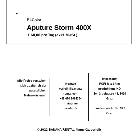
Bi-Color
Aputure Storm 400X
€
60,00
pro Tag (exkl. MwSt.)
Impressum
Alle Preise verstehen
Kontakt
FOFI foto&film
sich zuzüglich der
verleih@banana-
produktions KG
gesetzlichen
rental.com
Schörgelgasse 48, 8010
Mehrwertsteuer.
+43 670 6064354
Graz
instagram
facebook
Landesgericht für ZRS
Graz
© 2022 BANANA RENTAL filmgeräteverleih