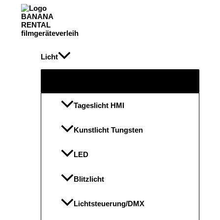
Zum
Inhalt
springen
Licht
Menü
umschalten
Tageslicht HMI
Kunstlicht Tungsten
LED
Blitzlicht
Lichtsteuerung/DMX