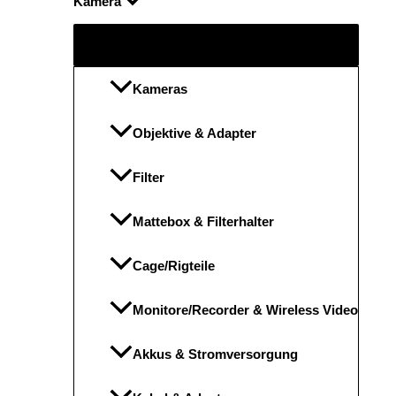
Kamera
Menü
umschalten
Kameras
Objektive & Adapter
Filter
Mattebox & Filterhalter
Cage/Rigteile
Monitore/Recorder & Wireless Video
Akkus & Stromversorgung