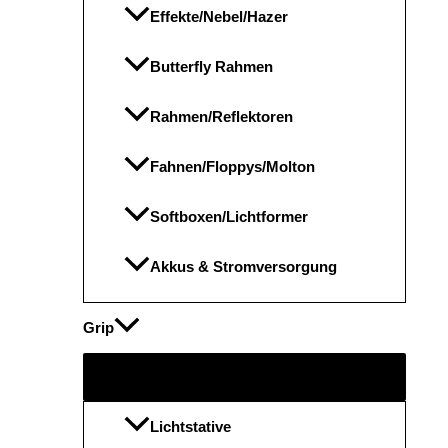
Effekte/Nebel/Hazer
Butterfly Rahmen
Rahmen/Reflektoren
Fahnen/Floppys/Molton
Softboxen/Lichtformer
Akkus & Stromversorgung
Grip
Menü
umschalten
Lichtstative