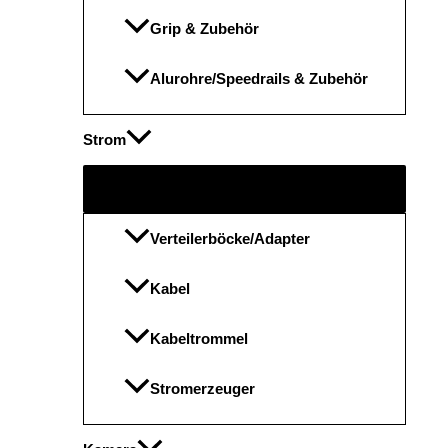
Grip & Zubehör
Alurohre/Speedrails & Zubehör
Strom
Menü
umschalten
Verteilerböcke/Adapter
Kabel
Kabeltrommel
Stromerzeuger