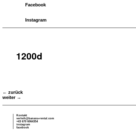
Facebook
Instagram
1200d
Beitragsnavigation
←
zurück
weiter
→
Kontakt
verleih@banana-rental.com
+43 670 6064354
instagram
facebook