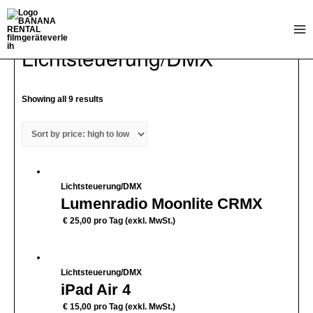
Zum
Inhalt
Mai
springen
Home
/
Licht
/ Lichtsteuerung/DMX
Lichtsteuerung/DMX
Me
Showing all 9 results
Lichtsteuerung/DMX
Lumenradio Moonlite CRMX
€
25,00
pro Tag (exkl. MwSt.)
Lichtsteuerung/DMX
iPad Air 4
€
15,00
pro Tag (exkl. MwSt.)