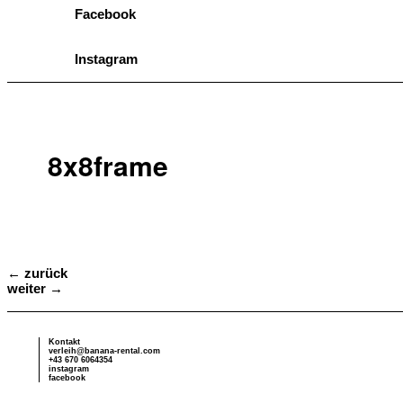
Facebook
Instagram
8x8frame
Beitragsnavigation
←
zurück
weiter
→
Kontakt
verleih@banana-rental.com
+43 670 6064354
instagram
facebook