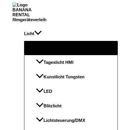
Zum
Inhalt
springen
Licht
Menü
umschalten
Tageslicht HMI
Kunstlicht Tungsten
LED
Blitzlicht
Lichtsteuerung/DMX