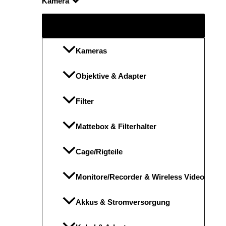
Kamera
Menü
umschalten
Kameras
Objektive & Adapter
Filter
Mattebox & Filterhalter
Cage/Rigteile
Monitore/Recorder & Wireless Video
Akkus & Stromversorgung