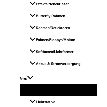
Effekte/Nebel/Hazer
Butterfly Rahmen
Rahmen/Reflektoren
Fahnen/Floppys/Molton
Softboxen/Lichtformer
Akkus & Stromversorgung
Grip
Menü
umschalten
Lichtstative