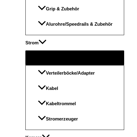
Grip & Zubehör
Alurohre/Speedrails & Zubehör
Strom
Menü
umschalten
Verteilerböcke/Adapter
Kabel
Kabeltrommel
Stromerzeuger