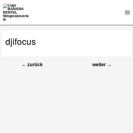
Zum
Inhalt
Mai
springen
Me
djifocus
←
zurück
weiter
→
Beitragsnavigation