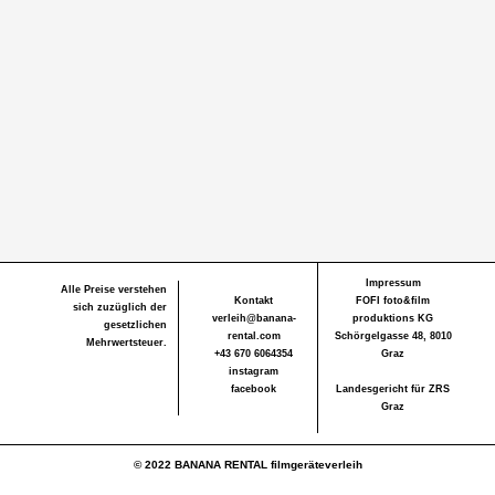
Impressum
Alle Preise verstehen
Kontakt
FOFI foto&film
sich zuzüglich der
verleih@banana-
produktions KG
gesetzlichen
rental.com
Schörgelgasse 48, 8010
Mehrwertsteuer.
+43 670 6064354
Graz
instagram
facebook
Landesgericht für ZRS
Graz
© 2022 BANANA RENTAL filmgeräteverleih