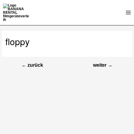
Zum
Inhalt
Mai
springen
Me
floppy
←
zurück
weiter
→
Beitragsnavigation