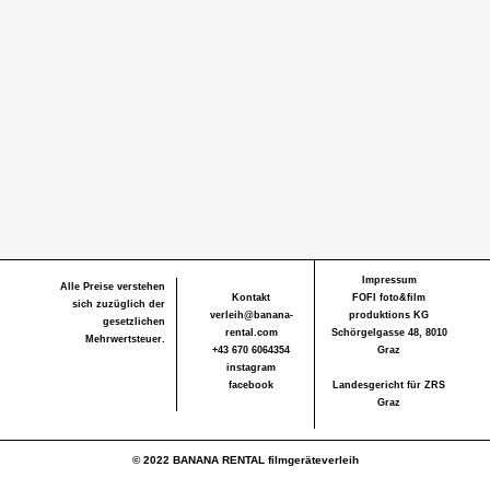
Impressum
Alle Preise verstehen
Kontakt
FOFI foto&film
sich zuzüglich der
verleih@banana-
produktions KG
gesetzlichen
rental.com
Schörgelgasse 48, 8010
Mehrwertsteuer.
+43 670 6064354
Graz
instagram
facebook
Landesgericht für ZRS
Graz
© 2022 BANANA RENTAL filmgeräteverleih