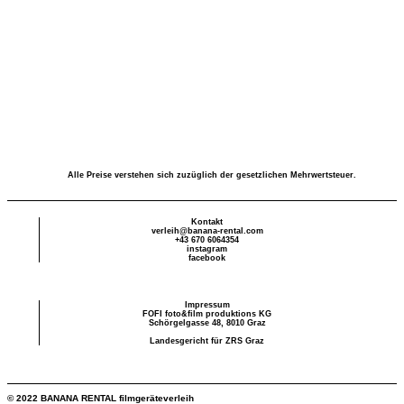
Alle Preise verstehen sich zuzüglich der gesetzlichen Mehrwertsteuer.
Kontakt
verleih@banana-rental.com
+43 670 6064354
instagram
facebook
Impressum
FOFI foto&film produktions KG
Schörgelgasse 48, 8010 Graz
Landesgericht für ZRS Graz
© 2022 BANANA RENTAL filmgeräteverleih