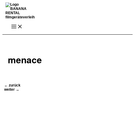
Zum
Inhalt
springen
Main
Menu
menace
Beitragsnavigation
←
zurück
weiter
→