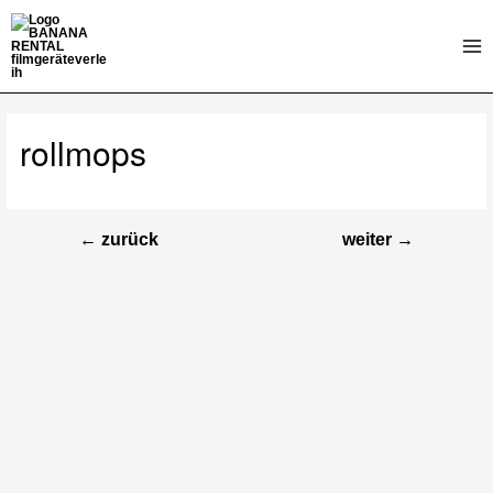
Zum
Inhalt
Mai
springen
Me
rollmops
←
zurück
weiter
→
Beitragsnavigation