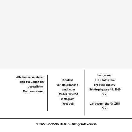
Impressum
Alle Preise verstehen
Kontakt
FOFI foto&film
sich zuzüglich der
verleih@banana-
produktions KG
gesetzlichen
rental.com
Schörgelgasse 48, 8010
Mehrwertsteuer.
+43 670 6064354
Graz
instagram
facebook
Landesgericht für ZRS
Graz
© 2022 BANANA RENTAL filmgeräteverleih