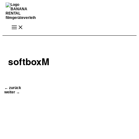
Zum
Inhalt
springen
Main
Menu
softboxM
Beitragsnavigation
←
zurück
weiter
→