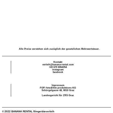
Alle Preise verstehen sich zuzüglich der gesetzlichen Mehrwertsteuer.
Kontakt
verleih@banana-rental.com
+43 670 6064354
instagram
facebook
Impressum
FOFI foto&film produktions KG
Schörgelgasse 48, 8010 Graz
Landesgericht für ZRS Graz
© 2022 BANANA RENTAL filmgeräteverleih