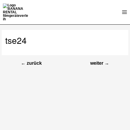
Zum
Inhalt
Mai
springen
Me
tse24
←
zurück
weiter
→
Beitragsnavigation