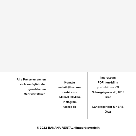
Impressum
Alle Preise verstehen
Kontakt
FOFI foto&film
sich zuzüglich der
verleih@banana-
produktions KG
gesetzlichen
rental.com
Schörgelgasse 48, 8010
Mehrwertsteuer.
+43 670 6064354
Graz
instagram
facebook
Landesgericht für ZRS
Graz
© 2022 BANANA RENTAL filmgeräteverleih