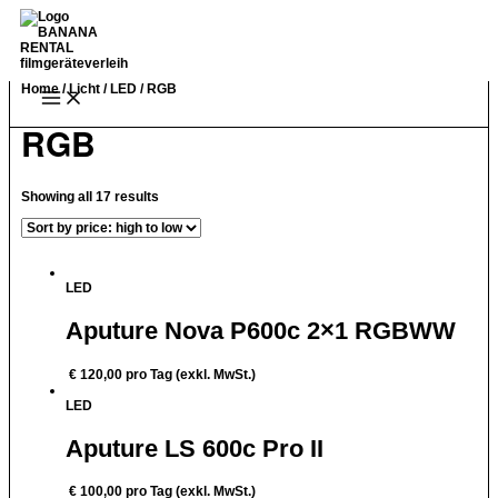
Zum
Inhalt
springen
Home
/
Licht
/
LED
/ RGB
Main
Menu
RGB
Showing all 17 results
LED
Aputure Nova P600c 2×1 RGBWW
€
120,00
pro Tag (exkl. MwSt.)
LED
Aputure LS 600c Pro II
€
100,00
pro Tag (exkl. MwSt.)