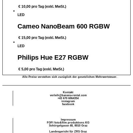
€
10,00
pro Tag (exkl. MwSt.)
LED
Cameo NanoBeam 600 RGBW
€
15,00
pro Tag (exkl. MwSt.)
LED
Philips Hue E27 RGBW
€
5,00
pro Tag (exkl. MwSt.)
Alle Preise verstehen sich zuzüglich der gesetzlichen Mehrwertsteuer.
Kontakt
verleih@banana-rental.com
+43 670 6064354
instagram
facebook
Impressum
FOFI foto&film produktions KG
Schörgelgasse 48, 8010 Graz
Landesgericht für ZRS Graz