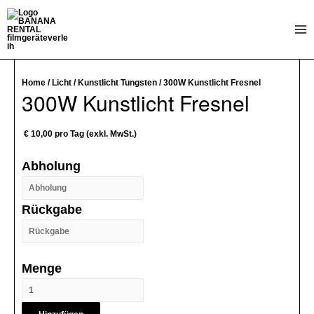
Zum
Inhalt
Mai
springen
Me
Home
/
Licht
/
Kunstlicht Tungsten
/ 300W Kunstlicht Fresnel
300W Kunstlicht Fresnel
€
10,00
pro Tag (exkl. MwSt.)
Abholung
Rückgabe
Menge