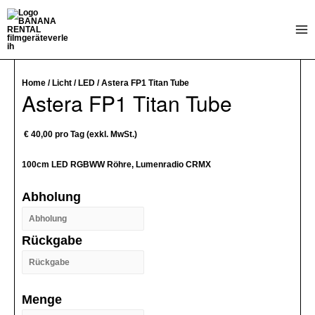
Zum
Inhalt
Mai
springen
Me
Home
/
Licht
/
LED
/ Astera FP1 Titan Tube
Astera FP1 Titan Tube
€
40,00
pro Tag (exkl. MwSt.)
100cm LED RGBWW Röhre, Lumenradio CRMX
Abholung
Rückgabe
Menge