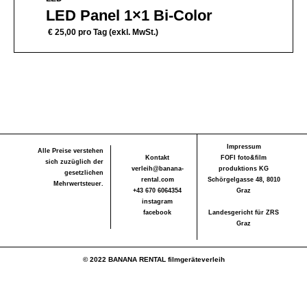
LED Panel 1×1 Bi-Color
€
25,00
pro Tag (exkl. MwSt.)
Impressum
Alle Preise verstehen
Kontakt
FOFI foto&film
sich zuzüglich der
verleih@banana-
produktions KG
gesetzlichen
rental.com
Schörgelgasse 48, 8010
Mehrwertsteuer.
+43 670 6064354
Graz
instagram
facebook
Landesgericht für ZRS
Graz
© 2022 BANANA RENTAL filmgeräteverleih