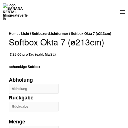
Zum
Inhalt
Mai
springen
Me
Home
/
Licht
/
Softboxen/Lichtformer
/ Softbox Okta 7 (ø213cm)
Softbox Okta 7 (ø213cm)
€
25,00
pro Tag (exkl. MwSt.)
achteckige Softbox
Abholung
Rückgabe
Menge