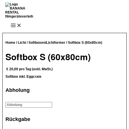
Zum
Inhalt
springen
Main
Menu
Home
/
Licht
/
Softboxen/Lichtformer
/ Softbox S (60x80cm)
Softbox S (60x80cm)
€
20,00
pro Tag (exkl. MwSt.)
Softbox inkl. Eggcrate
Abholung
Rückgabe