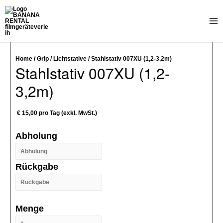
Zum
Inhalt
Mai
springen
Me
Home
/
Grip
/
Lichtstative
/ Stahlstativ 007XU (1,2-3,2m)
Stahlstativ 007XU (1,2-
3,2m)
€
15,00
pro Tag (exkl. MwSt.)
Abholung
Rückgabe
Menge