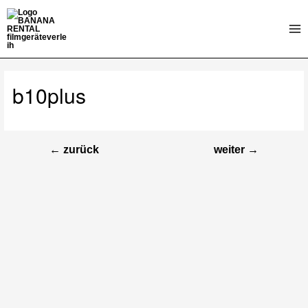
Zum
Inhalt
Mai
springen
Me
b10plus
←
zurück
weiter
→
Beitragsnavigation