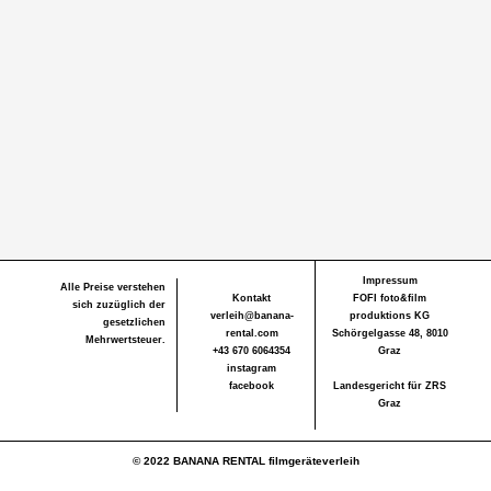
Impressum
Alle Preise verstehen
Kontakt
FOFI foto&film
sich zuzüglich der
verleih@banana-
produktions KG
gesetzlichen
rental.com
Schörgelgasse 48, 8010
Mehrwertsteuer.
+43 670 6064354
Graz
instagram
facebook
Landesgericht für ZRS
Graz
© 2022 BANANA RENTAL filmgeräteverleih