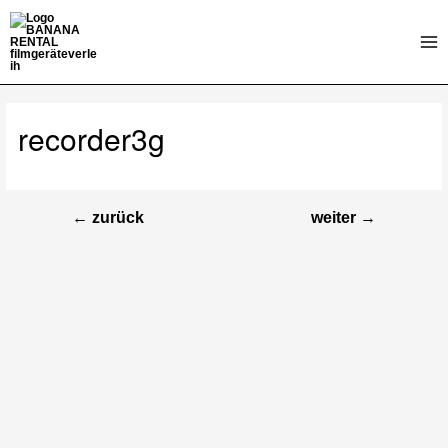
Zum
Inhalt
Mai
springen
Me
recorder3g
←
zurück
weiter
→
Beitragsnavigation