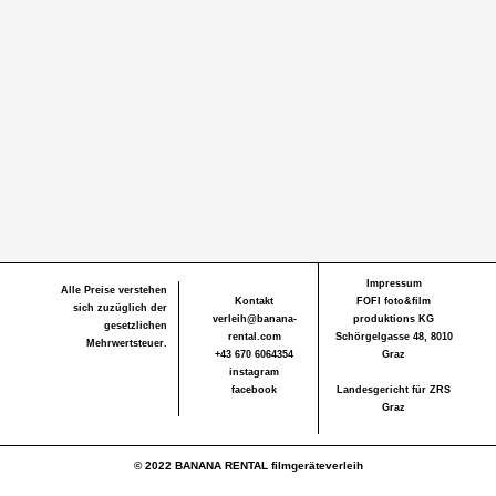
Impressum
Alle Preise verstehen
Kontakt
FOFI foto&film
sich zuzüglich der
verleih@banana-
produktions KG
gesetzlichen
rental.com
Schörgelgasse 48, 8010
Mehrwertsteuer.
+43 670 6064354
Graz
instagram
facebook
Landesgericht für ZRS
Graz
© 2022 BANANA RENTAL filmgeräteverleih