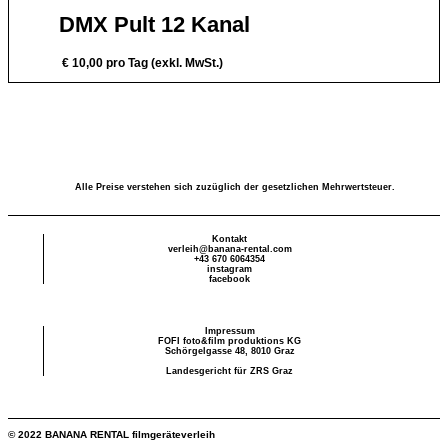
DMX Pult 12 Kanal
€
10,00
pro Tag (exkl. MwSt.)
Alle Preise verstehen sich zuzüglich der gesetzlichen Mehrwertsteuer.
Kontakt
verleih@banana-rental.com
+43 670 6064354
instagram
facebook
Impressum
FOFI foto&film produktions KG
Schörgelgasse 48, 8010 Graz
Landesgericht für ZRS Graz
© 2022 BANANA RENTAL filmgeräteverleih