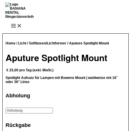
Zum
Inhalt
springen
Main
Menu
Home
/
Licht
/
Softboxen/Lichtformer
/ Aputure Spotlight Mount
Aputure Spotlight Mount
€
25,00
pro Tag (exkl. MwSt.)
Spotlight Aufsatz für Lampen mit Bowens Mount | wahlweise mit 16˚
oder 36° Linse
Abholung
Rückgabe